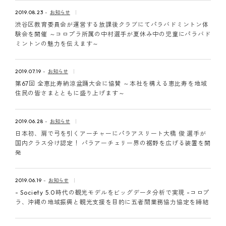
2019.08.23
お知らせ
渋谷区教育委員会が運営する放課後クラブにてパラバドミントン体
験会を開催 ～コロプラ所属の中村選手が夏休み中の児童にパラバド
ミントンの魅力を伝えます～
2019.07.19
お知らせ
第67回 全恵比寿納涼盆踊大会に協賛 ～本社を構える恵比寿を地域
住民の皆さまとともに盛り上げます～
2019.06.28
お知らせ
日本初、肩で弓を引くアーチャーにパラアスリート大橋 俊 選手が
国内クラス分け認定！ パラアーチェリー界の裾野を広げる装置を開
発
2019.06.19
お知らせ
- Society 5.0時代の観光モデルをビッグデータ分析で実現 -コロプ
ラ、沖縄の地域振興と観光支援を目的に五者間業務協力協定を締結