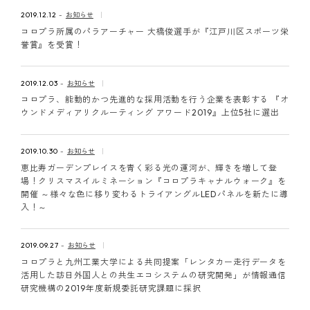
ピンマーク
2019.12.12
お知らせ
コロプラ所属のパラアーチャー 大橋俊選手が『江戸川区スポーツ栄
誉賞』を受賞！
JP
EN
2019.12.03
お知らせ
コロプラ、能動的かつ先進的な採用活動を行う企業を表彰する 『オ
ウンドメディアリクルーティング アワード2019』上位5社に選出
2019.10.30
お知らせ
恵比寿ガーデンプレイスを青く彩る光の運河が、輝きを増して登
場！クリスマスイルミネーション『コロプラキャナルウォーク』を
開催 ～様々な色に移り変わるトライアングルLEDパネルを新たに導
入！～
2019.09.27
お知らせ
コロプラと九州工業大学による共同提案「レンタカー走行データを
活用した訪日外国人との共生エコシステムの研究開発」が情報通信
研究機構の2019年度新規委託研究課題に採択