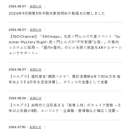
ピンマーク
2026.08.07
お知らせ
2026年9月期第3四半期決算説明会の動画を公開しました
JP
EN
2026.08.07
お知らせ
【360Channel】「360maps」を虎ノ門ヒルズの夏イベント「Su
mmer Mystery Night-虎ノ門ヒルズの“不可思議”な夜- 」の案内
システムに採用 ～「屋内×屋外」のビルを跨ぐ周遊をARナビゲーシ
ョンでサポート～
2026.08.07
お知らせ
【コロプラ】福利厚生“無限バナナ”、累計消費数4年で約14万本 毎
年およそ3.6万本を安定消費し、オフィスの定番として定着
2026.08.06
お知らせ
【コロプラ】AI時代に注目高まる「高専人材」のキャリア実態 ～5
年以上在籍が8割、エンジニア・企画職・管理職など幅広く活躍～
2026.07.30
お知らせ