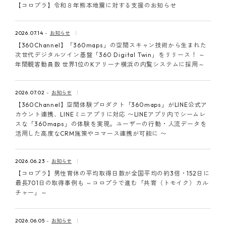
【コロプラ】令和８年熊本地震に対する支援のお知らせ
2026.07.14
お知らせ
【360Channel】「360maps」の空間スキャン技術から生まれた
次世代デジタルツイン基盤「360 Digital Twin」をリリース！ ～
年間観客動員数 世界1位のKアリーナ横浜の内覧システムに採用～
2026.07.02
お知らせ
【360Channel】空間体験プロダクト「360maps」がLINE公式ア
カウント連携、LINEミニアプリに対応 〜LINEアプリ内でシームレ
スな「360maps」の体験を実現。ユーザーの行動・人流データを
活用した高度なCRM施策やコマース連携が可能に 〜
2026.06.23
お知らせ
【コロプラ】男性育休の平均取得日数が全国平均の約3倍・152日に
最長701日の取得事例も ～コロプラで進む「共育（トモイク）カル
チャー」～
2026.06.05
お知らせ