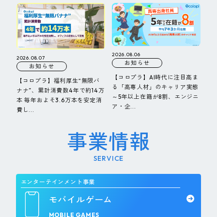
2026.08.06
2026.08.07
お知らせ
お知らせ
【コロプラ】AI時代に注目高ま
【コロプラ】福利厚生“無限バ
る「高専人材」のキャリア実態
ナナ”、累計消費数4年で約14万
～5年以上在籍が8割、エンジニ
本 毎年およそ3.6万本を安定消
ア・企...
費し...
事業情報
SERVICE
エンターテインメント事業
モバイルゲーム
MOBILE GAMES