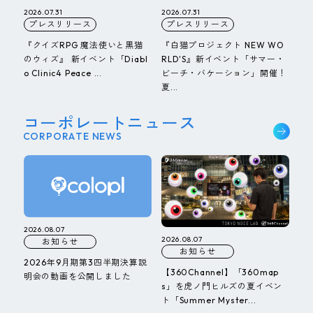
2026.07.31
2026.07.31
プレスリリース
プレスリリース
『クイズRPG 魔法使いと黒猫
『白猫プロジェクト NEW WO
のウィズ』 新イベント「Diabl
RLD'S』新イベント「サマー・
o Clinic4 Peace ...
ビーチ・バケーション」開催！
夏...
コーポレートニュース
CORPORATE NEWS
2026.08.07
2026.08.07
お知らせ
お知らせ
2026年9月期第3四半期決算説
【360Channel】「360map
明会の動画を公開しました
s」を虎ノ門ヒルズの夏イベン
ト「Summer Myster...