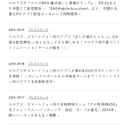
コロプラの『クイズRPG 魔法使いと黒猫のウィズ』、3月20日よ
り中国にて配信開始 ～「360Mobile Assistant」など、中国の主
要な11のアプリ配信チャネルにて同時提供～
2014.03.19
プレスリリース
コロプラ、スマートフォン向けアプリ『ほしの島のにゃんこ』iOS
版を配信開始 ～おとなもこどもも楽しめる！コロプラ初の島づくり
シミュレーションゲームが誕生！～
2014.03.18
プレスリリース
コロプラのスマートフォン向けアプリが累計8,000万ダウンロード
を突破！ ～カジュアルゲームから本格派ゲームまで！スマートフォ
ン向けアプリを多数配信中～
2014.03.17
プレスリリース
コロプラ、スマートフォン向け本格野球ゲーム『プロ野球PRIDE』
をリニューアル ～バッティング、試合、カードが進化！2014年、
熱いシーズンがまもなく開幕～