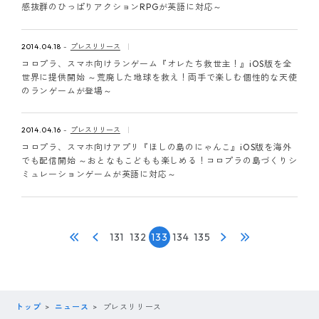
感抜群のひっぱりアクションRPGが英語に対応～
2014.04.18
プレスリリース
コロプラ、スマホ向けランゲーム『オレたち救世主！』iOS版を全
世界に提供開始 ～荒廃した地球を救え！両手で楽しむ個性的な天使
のランゲームが登場～
2014.04.16
プレスリリース
コロプラ、スマホ向けアプリ『ほしの島のにゃんこ』iOS版を海外
でも配信開始 ～おとなもこどもも楽しめる！コロプラの島づくりシ
ミュレーションゲームが英語に対応～
131
132
133
134
135
トップ
ニュース
プレスリリース