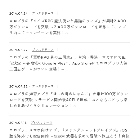
2014.04.24
プレスリリース
コロプラの『クイズRPG 魔法使いと黒猫のウィズ』が累計2,400
万ダウンロードを突破 ～2,400万ダウンロードを記念して、アプ
リ内にてキャンペーンを実施！～
2014.04.22
プレスリリース
コロプラの『軍勢RPG 蒼の三国志』、台湾・香港・マカオにて配
信決定 ～各地域のGoogle Play™、App Storeにてコロプラの人気
三国志ゲームがついに登場！～
2014.04.22
プレスリリース
コロプラの知育アプリ『ほしの島のにゃんこ』が累計100万ダウン
ロードを突破 ～サービス開始後40日で達成！おとなもこどもも楽
しめる島づくりシミュレーション！～
2014.04.18
プレスリリース
コロプラ、スマホ向けアプリ『スリングショットブレイブズ』iOS
版を海外でも配信開始 ～伝説の武器を求めて冒険へ旅立とう！爽快