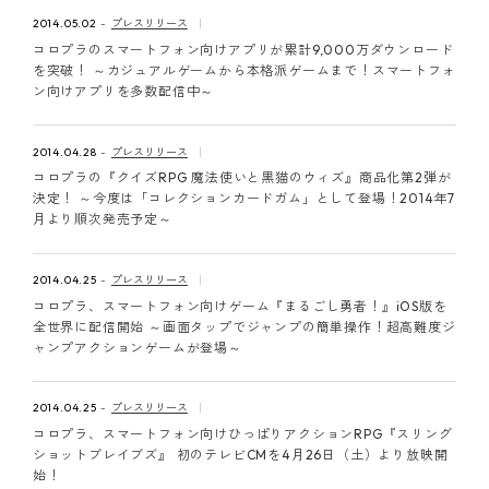
ピンマーク
2014.05.02
プレスリリース
コロプラのスマートフォン向けアプリが累計9,000万ダウンロード
を突破！ ～カジュアルゲームから本格派ゲームまで！スマートフォ
ン向けアプリを多数配信中～
JP
EN
2014.04.28
プレスリリース
コロプラの『クイズRPG 魔法使いと黒猫のウィズ』商品化第2弾が
決定！ ～今度は「コレクションカードガム」として登場！2014年7
月より順次発売予定～
2014.04.25
プレスリリース
コロプラ、スマートフォン向けゲーム『まるごし勇者！』iOS版を
全世界に配信開始 ～画面タップでジャンプの簡単操作！超高難度ジ
ャンプアクションゲームが登場～
2014.04.25
プレスリリース
コロプラ、スマートフォン向けひっぱりアクションRPG『スリング
ショットブレイブズ』 初のテレビCMを4月26日（土）より放映開
始！