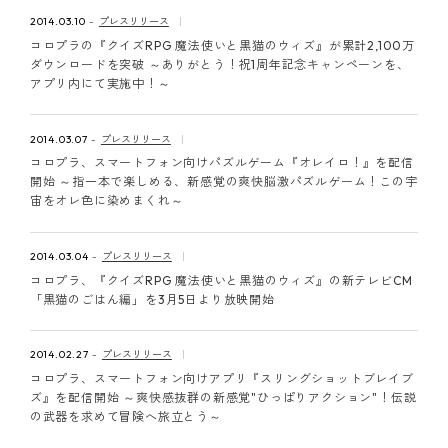
ピンマーク
2014.03.10
プレスリリース
コロプラの『クイズRPG 魔法使いと黒猫のウィズ』が累計2,100万
ダウンロードを突破 ～ありがとう！祝1周年記念キャンペーンを、
アプリ内にて実施中！～
JP
EN
2014.03.07
プレスリリース
コロプラ、スマートフォン向けパズルゲーム『オレイロ！』を配信
開始 ～指一本で楽しめる、新感覚の爽快脳激パズルゲーム！この宇
宙をオレ色に染めまくれ～
2014.03.04
プレスリリース
コロプラ、『クイズRPG 魔法使いと黒猫のウィズ』の新テレビCM
「黒猫のごはん編」を3月5日より放映開始
2014.02.27
プレスリリース
コロプラ、スマートフォン向けアプリ『スリングショットブレイブ
ズ』を配信開始 ～爽快感抜群の新感覚"ひっぱりアクション"！伝説
の武器を求めて冒険へ旅立とう～