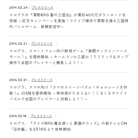
2014.02.24
プレスリリース
コロプラの『軍勢RPG 蒼の三国志』が累計400万ダウンロードを
突破 ～記念キャンペーンを実施！スワイプ操作で軍勢を操る三国時
代バトルゲーム、絶賛配信中～
2014.02.21
プレスリリース
コロプラ、スマートフォン向け野球ゲーム『激闘オンラインベース
ボール！』を提供開始 ～ホームランか三振か！？フリック＆タップ
操作で全国のプレイヤーと勝負しよう！～
2014.02.21
プレスリリース
コロプラ、スマホ向け『クマのスイーツパズル！チョコレート大作
戦！』iOS版を提供開始 ～爽快感がたまらない！くるくるカワイイ
パズルで全国のプレイヤーと対戦しよう！～
2014.02.18
プレスリリース
コロプラ、『クイズRPG 魔法使いと黒猫のウィズ』の新テレビCM
「浴衣編」を2月19日より放映開始