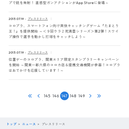
プで銃を発射！ 直感型ガンアクションがApp Storeに登場～
2013.07.19
プレスリリース
コロプラ、スマートフォン向け爽快キャッチングゲーム『たまとり
王！』を提供開始 ～＜９回ウラ２死満塁シリーズ＞第2弾！スワイ
プ操作で選手を動かし打球をキャッチしよう～
2013.07.19
プレスリリース
位置ゲーのコロプラ、関東エリア限定スタンプラリーキャンペーン
を開始 ～関東一都六県のコロカ店＆提携交通機関が参画！コロプラ
はおでかけを応援しています！～
145
146
147
148
149
トップ
ニュース
プレスリリース