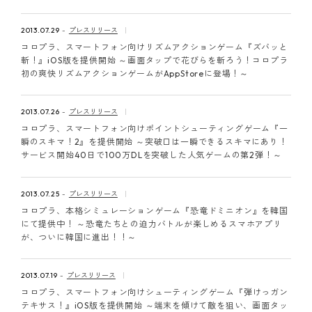
2013.07.29
プレスリリース
コロプラ、スマートフォン向けリズムアクションゲーム『ズバッと
斬！』iOS版を提供開始 ～画面タップで花びらを斬ろう！コロプラ
初の爽快リズムアクションゲームがAppStoreに登場！～
2013.07.26
プレスリリース
コロプラ、スマートフォン向けポイントシューティングゲーム『一
瞬のスキマ！2』を提供開始 ～突破口は一瞬できるスキマにあり！
サービス開始40日で100万DLを突破した人気ゲームの第2弾！～
2013.07.25
プレスリリース
コロプラ、本格シミュレーションゲーム『恐竜ドミニオン』を韓国
にて提供中！ ～恐竜たちとの迫力バトルが楽しめるスマホアプリ
が、ついに韓国に進出！！～
2013.07.19
プレスリリース
コロプラ、スマートフォン向けシューティングゲーム『弾けっガン
テキサス！』iOS版を提供開始 ～端末を傾けて敵を狙い、画面タッ