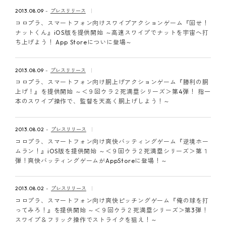
ピンマーク
2013.08.09
プレスリリース
コロプラ、スマートフォン向けスワイプアクションゲーム『回せ！
ナットくん』iOS版を提供開始 ～高速スワイプでナットを宇宙へ打
ち上げよう！ App Storeについに登場～
JP
EN
2013.08.09
プレスリリース
コロプラ、スマートフォン向け胴上げアクションゲーム『勝利の胴
上げ！』を提供開始 ～＜９回ウラ２死満塁シリーズ＞第4弾！ 指一
本のスワイプ操作で、監督を天高く胴上げしよう！～
2013.08.02
プレスリリース
コロプラ、スマートフォン向け爽快バッティングゲーム『逆境ホー
ムラン！』iOS版を提供開始 ～＜９回ウラ２死満塁シリーズ＞第１
弾！爽快バッティングゲームがAppStoreに登場！～
2013.08.02
プレスリリース
コロプラ、スマートフォン向け爽快ピッチングゲーム『俺の球を打
ってみろ！』を提供開始 ～＜９回ウラ２死満塁シリーズ＞第3弾！
スワイプ＆フリック操作でストライクを狙え！～