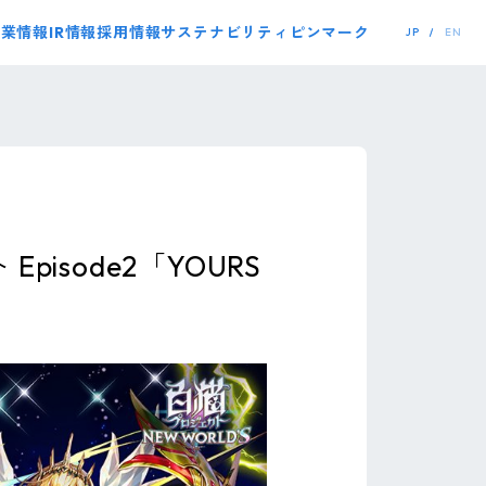
事業情報
IR情報
採用情報
サステナビリティ
ピンマーク
JP
EN
pisode2「YOURS