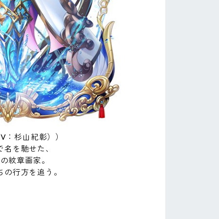
CV：杉山紀彰））
で名を馳せた、
者の紋章画家。
ちの行方を追う。