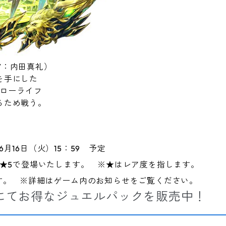
V：内田真礼）
を手にした
ローライフ
るため戦う。
〜6月16日（火）15：59 予定
と★5で登場いたします。 ※★はレア度を指します。
す。 ※詳細はゲーム内のお知らせをご覧ください。
にてお得なジュエルパックを販売中！