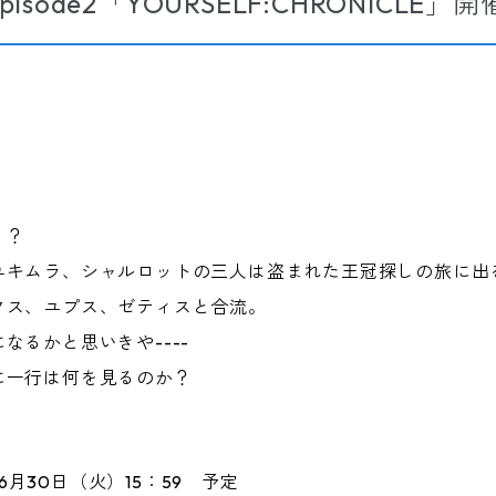
sode2「YOURSELF:CHRONICLE」
！？
ユキムラ、シャルロットの三人は盗まれた王冠探しの旅に出
クス、ユプス、ゼティスと合流。
なるかと思いきや----
に一行は何を見るのか？
〜6月30日（火）15：59 予定