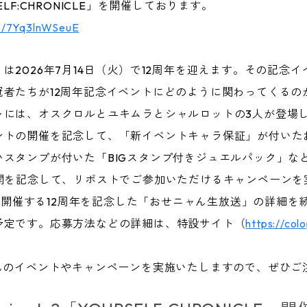
LF:CHRONICLE」を開催しております。
be/7Yq3lnWSeuE
2026年7月14日（火）で12周年を迎えます。その記念イベン
冠者たちが12周年記念イベントにどのように関わってくるの
ャには、オスクロルとユキムラとシャルロットの3人が登場
ントの開催を記念して、「新イベントキャラ保証」が付いた
スタンプが付いた「BIGスタンプ付きジュエルパック」な
公開を記念して、リポストでご参加いただけるキャンペーンを
）に開催する12周年を記念した「おせニャん生放送」の詳細を
予定です。応募方法などの詳細は、特設サイト（
https://col
。
さんのイベントやキャンペーンを実施いたしますので、ぜひご