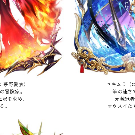
：茅野愛衣）
ユキムラ（
の冒険家。
筆の速さ
王冠を求め、
元戴冠
る。
オウスイた