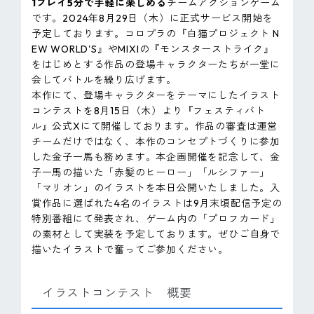
1プレイ5分で手軽に楽しめる
チームアクションゲーム
です。2024年8月29日（木）に正式サービス開始を
予定しております。コロプラの『白猫プロジェクト N
EW WORLD'S』やMIXIの『モンスターストライク』
をはじめとする作品の登場キャラクターたちが一堂に
会してバトルを繰り広げます。
本作にて、登場キャラクターをテーマにしたイラスト
コンテストを8月15日（木）より『フェスティバト
ル』公式Xにて開催しております。作品の審査は運営
チームだけではなく、本作のコンセプトづくりに参加
した金子一馬も務めます。本企画開催を記念して、金
子一馬の描いた「赤髪のヒーロー」「ルシファー」
「マリオン」のイラストを本日公開いたしました。入
賞作品に選ばれた4名のイラストは9月末頃配信予定の
特別番組にて発表され、ゲーム内の「プロフカード」
の素材として実装を予定しております。ぜひご自身で
描いたイラストで奮ってご参加ください。
イラストコンテスト 概要