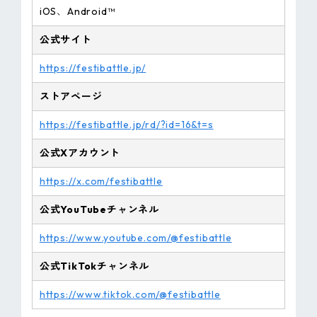
iOS、Android™
公式サイト
https://festibattle.jp/
ストアページ
https://festibattle.jp/rd/?id=16&t=s
公式Xアカウント
https://x.com/festibattle
公式YouTubeチャンネル
https://www.youtube.com/@festibattle
公式TikTokチャンネル
https://www.tiktok.com/@festibattle