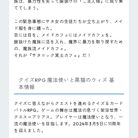
族は、暴力性を失って腑抜けの『ご主人様』に成り果
ててしまう。
この緊急事態にサタ女の生徒たちが立ち上がり、メイ
ド服を身に纏った。
目には目を。メイドカフェにはメイドカフェを。
腑抜けた魔族に活を入れ、魔界に暴力を取り戻すため
の、魔族流メイドカフェ。
それが『サタニック冥土カフェ』だ！
クイズRPG 魔法使いと黒猫のウィズ 基
本情報
クイズに答えながらクエストを進めるクイズ＆カード
バトルRPG。ゲームの舞台は魔法の息づく架空世界・
クエス＝アリアス。プレイヤーは魔法使いとなり、一
流の魔法使いを目指します。2024年3月5日に11周年
を迎えました。