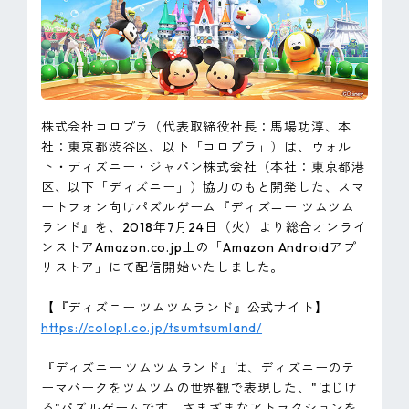
ピンマーク
JP
EN
株式会社コロプラ（代表取締役社長：馬場功淳、本
社：東京都渋谷区、以下「コロプラ」）は、ウォル
ト・ディズニー・ジャパン株式会社（本社：東京都港
区、以下「ディズニー」）協力のもと開発した、スマ
ートフォン向けパズルゲーム『ディズニー ツムツム
ランド』を、2018年7月24日（火）より総合オンライ
ンストアAmazon.co.jp上の「Amazon Androidアプ
リストア」にて配信開始いたしました。
【『ディズニー ツムツムランド』公式サイト】
https://colopl.co.jp/tsumtsumland/
『ディズニー ツムツムランド』は、ディズニーのテ
ーマパークをツムツムの世界観で表現した、"はじけ
る"パズルゲームです。さまざまなアトラクションを