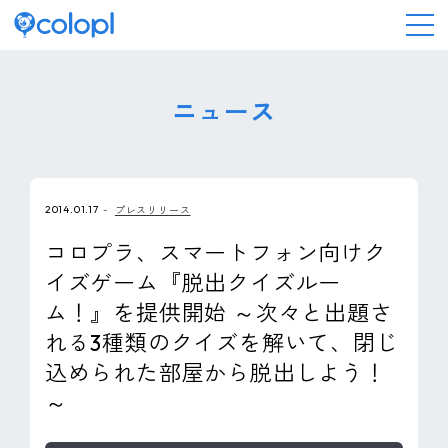
会社情報
ニュース
ニュース
2014.01.17
プレスリリース
事業情報
コロプラ、スマートフォン向けク
イズゲーム『脱出クイズルー
IR情報
ム！』を提供開始 ～次々と出題さ
れる3種類のクイズを解いて、閉じ
採用情報
込められた部屋から脱出しよう！
～
サステナビリティ