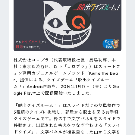
ピンマーク
JP
EN
株式会社コロプラ（代表取締役社長：馬場功淳、本
社：東京都渋谷区、以下「コロプラ」）はスマートフ
ォン専用カジュアルゲームブランド「Kuma the Bea
r」提供による、クイズゲーム『脱出クイズルー
ム！』Android™版を、2014年1月17日（金）よりGo
ogle Play™上で配信開始いたしました。
『脱出クイズルーム！』はスライドだけの簡単操作で
3種類のクイズに挑戦し、部屋から脱出を図るお手軽
クイズゲームです。枠の中で文字パネルをスライドで
移動させ、出題された答えをつなぎ合わせる「スライ
ドクイズ」、文字パネルが複数重なった山から文字を