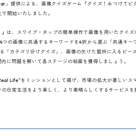
 Bear」提供による、画像クイズゲーム『クイズ！みつけてピク
re上で開始いたしました。
！』は、スワイプ・タップの簡単操作で画像を用いたクイズ
。4つの画像に共通するキーワードを4択から選ぶ「共通キー
する「カテゴリ分けクイズ」、画像の欠けた箇所に入るピー
間内に問題を解いて各ステージの絵画を獲得しましょう。
nt in Real Life"をミッションとして掲げ、市場の拡大が
々の日常生活をより楽しく、より素晴らしくするサービスを