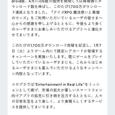
droid版、4月にiOS版の提供を開始して以降順調にダ
ウンロード数を伸ばし、このたび1,700万ダウンロー
ド達成となりました。『クイズRPG 魔法使いと黒猫
のウィズ』をご利用いただいているユーザの皆さまへ
心からの感謝を申し上げるとともに、今後もより多く
のユーザさまにお楽しみいただけるアプリへと進化さ
せてまいります。
このたびの1,700万ダウンロード突破を記念し、1月7
日（火）よりゲーム内にて限定レアカードが登場する
キャンペーンを実施いたします。既にゲームをプレイ
していただいているユーザさまにも、これからはじめ
るユーザさまにも喜んでいただけるようなキャンペー
ン内容となっています。
コロプラでは"Entertainment in Real Life"をミッシ
ョンとして掲げ、市場の拡大が著しいスマートフォン
向けアプリの拡充に引き続き注力するとともに、人々
の日常生活をより楽しく、より素晴らしくするサービ
スを提供してまいります。