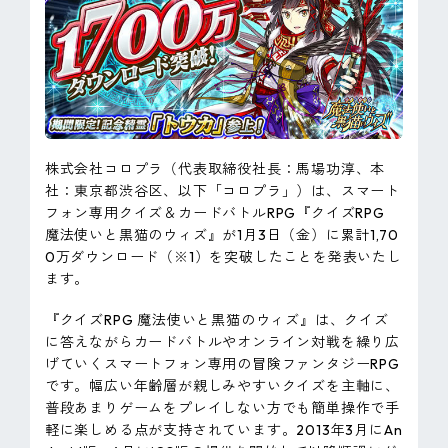
ピンマーク
JP
EN
株式会社コロプラ（代表取締役社長：馬場功淳、本
社：東京都渋谷区、以下「コロプラ」）は、スマート
フォン専用クイズ＆カードバトルRPG『クイズRPG
魔法使いと黒猫のウィズ』が1月3日（金）に累計1,70
0万ダウンロード（※1）を突破したことを発表いたし
ます。
『クイズRPG 魔法使いと黒猫のウィズ』は、クイズ
に答えながらカードバトルやオンライン対戦を繰り広
げていくスマートフォン専用の冒険ファンタジーRPG
です。幅広い年齢層が親しみやすいクイズを主軸に、
普段あまりゲームをプレイしない方でも簡単操作で手
軽に楽しめる点が支持されています。2013年3月にAn