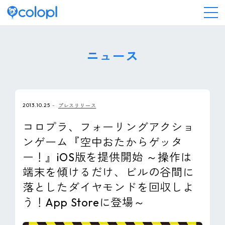
会社情報
ニュース
ニュース
2013.10.25
プレスリリース
事業情報
コロプラ、フォーリングアクショ
ンゲーム『空中おたからゲッタ
IR情報
ー！』iOS版を提供開始 ～操作は
端末を傾けるだけ、ビルの谷間に
採用情報
落としたダイヤモンドを回収しよ
う！App Storeに登場～
サステナビリティ