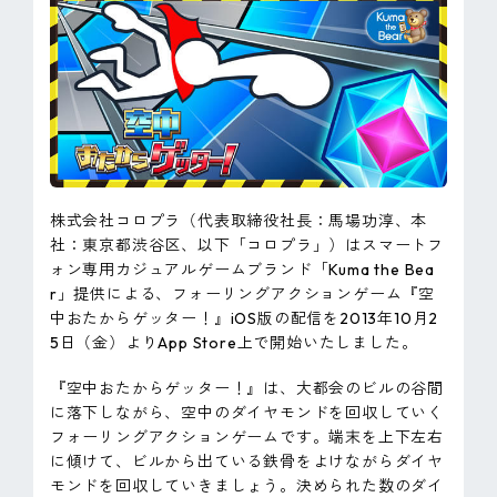
ピンマーク
JP
EN
株式会社コロプラ（代表取締役社長：馬場功淳、本
社：東京都渋谷区、以下「コロプラ」）はスマートフ
ォン専用カジュアルゲームブランド「Kuma the Bea
r」提供による、フォーリングアクションゲーム『空
中おたからゲッター！』iOS版の配信を2013年10月2
5日（金）よりApp Store上で開始いたしました。
『空中おたからゲッター！』は、大都会のビルの谷間
に落下しながら、空中のダイヤモンドを回収していく
フォーリングアクションゲームです。端末を上下左右
に傾けて、ビルから出ている鉄骨をよけながらダイヤ
モンドを回収していきましょう。決められた数のダイ