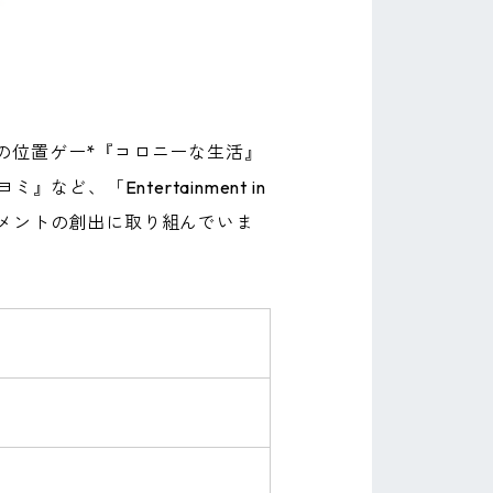
の位置ゲー*『コロニーな生活』
、「Entertainment in
ンメントの創出に取り組んでいま