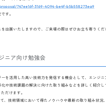
3/proposal/747ee16f-3169-4094-be4f-b5b558273ea9
定です。
スを出展いたしますので、ご来場の際はぜひお立ち寄りくだ
エンジニア向け勉強会
ジーを活用した高い技術力を発信する機会として、エンジニ
率化や技術課題の解決に向けた取り組みなどを詳しく紹介し
覧いただけます。
じて、技術領域において得たノウハウや最新の取り組み状況