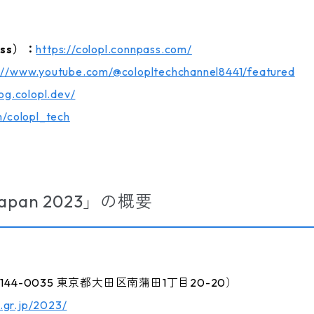
ss）：
https://colopl.connpass.com/
://www.youtube.com/@colopltechchannel8441/featured
log.colopl.dev/
m/colopl_tech
 Japan 2023」の概要
44-0035 東京都大田区南蒲田1丁目20-20）
.gr.jp/2023/