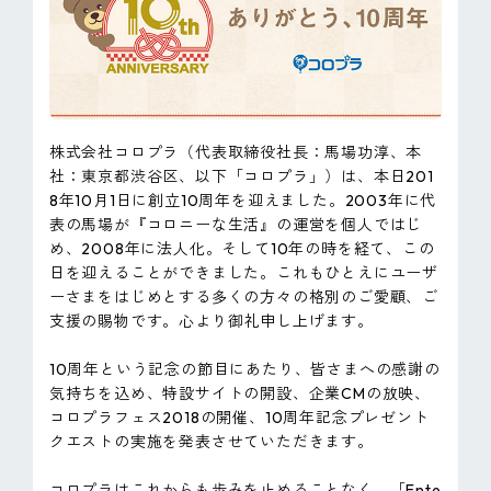
ピンマーク
JP
EN
株式会社コロプラ（代表取締役社長：馬場功淳、本
社：東京都渋谷区、以下「コロプラ」）は、本日201
8年10月1日に創立10周年を迎えました。2003年に代
表の馬場が『コロニーな生活』の運営を個人ではじ
め、2008年に法人化。そして10年の時を経て、この
日を迎えることができました。これもひとえにユーザ
ーさまをはじめとする多くの方々の格別のご愛顧、ご
支援の賜物です。心より御礼申し上げます。
10周年という記念の節目にあたり、皆さまへの感謝の
気持ちを込め、特設サイトの開設、企業CMの放映、
コロプラフェス2018の開催、10周年記念プレゼント
クエストの実施を発表させていただきます。
コロプラはこれからも歩みを止めることなく、「Ente