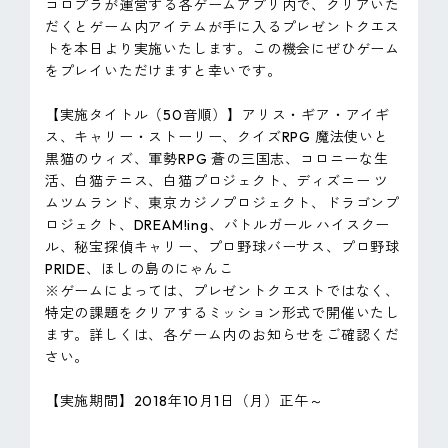
コロプラが運営する各ゲームアプリ内で、クリアいた
だくとゲーム内アイテムが手に入るプレゼントクエス
トを本日より実施いたします。この機会にぜひゲーム
をプレイいただけますと幸いです。
【実施タイトル（50音順）】アリス・ギア・アイギ
ス、キャリー・ストーリー、クイズRPG 魔法使いと
黒猫のウィズ、軍勢RPG 蒼の三国志、コロニーな生
活、白猫テニス、白猫プロジェクト、ディズニー ツ
ムツムランド、東京カジノプロジェクト、ドラゴンプ
ロジェクト、DREAM!ing、バトルガール ハイスクー
ル、秘宝探偵キャリー、プロ野球バーサス、プロ野球
PRIDE、ほしの島のにゃんこ
※ゲームによっては、プレゼントクエストではなく、
特定の課題をクリアするミッション形式で開催いたし
ます。詳しくは、各ゲーム内のお知らせをご確認くだ
さい。
【実施期間】2018年10月1日（月）正午～