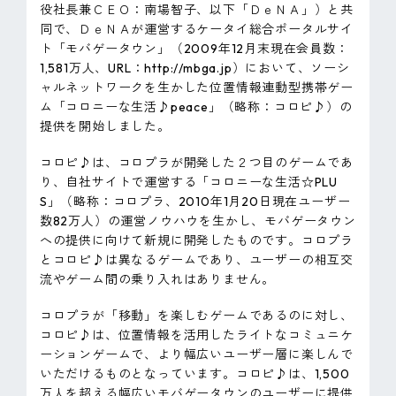
役社長兼ＣＥＯ：南場智子、以下「ＤｅＮＡ」）と共
ピンマーク
同で、ＤｅＮＡが運営するケータイ総合ポータルサイ
ト「モバゲータウン」（2009年12月末現在会員数：
1,581万人、URL：http://mbga.jp）において、ソーシ
JP
EN
ャルネットワークを生かした位置情報連動型携帯ゲー
ム「コロニーな生活♪peace」（略称：コロピ♪）の
提供を開始しました。
コロピ♪は、コロプラが開発した２つ目のゲームであ
り、自社サイトで運営する「コロニーな生活☆PLU
S」（略称：コロプラ、2010年1月20日現在ユーザー
数82万人）の運営ノウハウを生かし、モバゲータウン
への提供に向けて新規に開発したものです。コロプラ
とコロピ♪は異なるゲームであり、ユーザーの相互交
流やゲーム間の乗り入れはありません。
コロプラが「移動」を楽しむゲームであるのに対し、
コロピ♪は、位置情報を活用したライトなコミュニケ
ーションゲームで、より幅広いユーザー層に楽しんで
いただけるものとなっています。コロピ♪は、1,500
万人を超える幅広いモバゲータウンのユーザーに提供