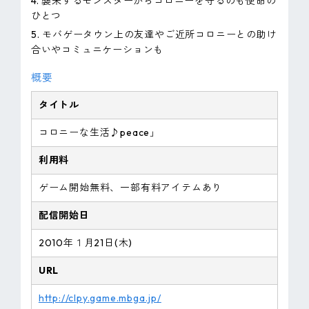
4. 襲来するモンスターからコロニーを守るのも使命の
ひとつ
5. モバゲータウン上の友達やご近所コロニーとの助け
合いやコミュニケーションも
概要
タイトル
コロニーな生活♪peace」
利用料
ゲーム開始無料、一部有料アイテムあり
配信開始日
2010年１月21日(木)
URL
http://clpy.game.mbga.jp/