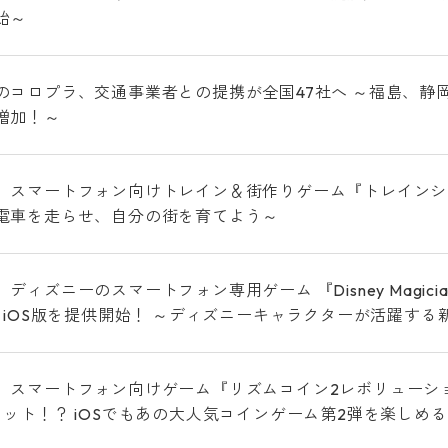
始～
のコロプラ、交通事業者との提携が全国47社へ ～福島、静
増加！～
、スマートフォン向けトレイン＆街作りゲーム『トレインシ
電車を走らせ、自分の街を育てよう～
ディズニーのスマートフォン専用ゲーム 『Disney Magician
 』iOS版を提供開始！ ～ディズニーキャラクターが活躍する
、スマートフォン向けゲーム『リズムコイン2レボリューショ
ロット！？ iOSでもあの大人気コインゲーム第2弾を楽しめ