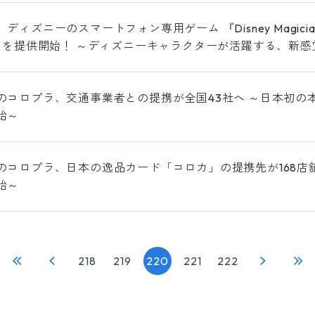
ディズニーのスマートフォン専用ゲーム 『Disney Magician
 』を提供開始！ ～ディズニーキャラクターが活躍する、新感
のコロプラ、交通事業者との提携が全国43社へ ～日本初の本格
始～
のコロプラ、日本の逸品カード「コロカ」の提携先が168店
始～
218
219
220
221
222