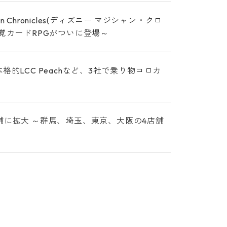
 Chronicles(ディズニー マジシャン・クロ
覚カードRPGがついに登場～
的LCC Peachなど、3社で乗り物コロカ
舗に拡大 ～群馬、埼玉、東京、大阪の4店舗